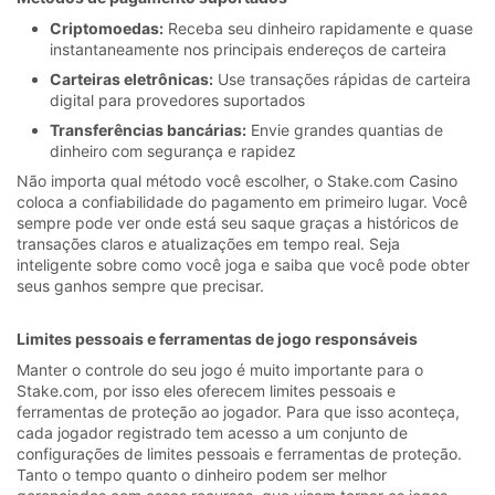
Criptomoedas:
Receba seu dinheiro rapidamente e quase
instantaneamente nos principais endereços de carteira
Carteiras eletrônicas:
Use transações rápidas de carteira
digital para provedores suportados
Transferências bancárias:
Envie grandes quantias de
dinheiro com segurança e rapidez
Não importa qual método você escolher, o Stake.com Casino
coloca a confiabilidade do pagamento em primeiro lugar. Você
sempre pode ver onde está seu saque graças a históricos de
transações claros e atualizações em tempo real. Seja
inteligente sobre como você joga e saiba que você pode obter
seus ganhos sempre que precisar.
Limites pessoais e ferramentas de jogo responsáveis
Manter o controle do seu jogo é muito importante para o
Stake.com, por isso eles oferecem limites pessoais e
ferramentas de proteção ao jogador. Para que isso aconteça,
cada jogador registrado tem acesso a um conjunto de
configurações de limites pessoais e ferramentas de proteção.
Tanto o tempo quanto o dinheiro podem ser melhor