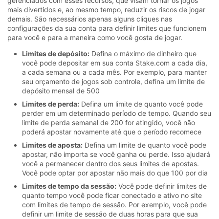
gerenciados com esses recursos, que visam tornar os jogos
mais divertidos e, ao mesmo tempo, reduzir os riscos de jogar
demais. São necessários apenas alguns cliques nas
configurações da sua conta para definir limites que funcionem
para você e para a maneira como você gosta de jogar.
Limites de depósito:
Defina o máximo de dinheiro que
você pode depositar em sua conta Stake.com a cada dia,
a cada semana ou a cada mês. Por exemplo, para manter
seu orçamento de jogos sob controle, defina um limite de
depósito mensal de 500
Limites de perda:
Defina um limite de quanto você pode
perder em um determinado período de tempo. Quando seu
limite de perda semanal de 200 for atingido, você não
poderá apostar novamente até que o período recomece
Limites de aposta:
Defina um limite de quanto você pode
apostar, não importa se você ganha ou perde. Isso ajudará
você a permanecer dentro dos seus limites de apostas.
Você pode optar por apostar não mais do que 100 por dia
Limites de tempo da sessão:
Você pode definir limites de
quanto tempo você pode ficar conectado e ativo no site
com limites de tempo de sessão. Por exemplo, você pode
definir um limite de sessão de duas horas para que sua