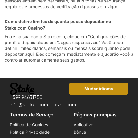
pessoas entrem sem permissão, há auditorias de segurança
regulares e processos de verificação rigorosos em vigor.
Como defino limites de quanto posso depositar no
Stake.com Casino?
Entre na sua conta Stake.com, clique em "Configurações de
perfil" e depois clique em "Jogos responsáveis" Você pode
definir limites diários, semanais ou mensais sobre quanto pode
depositar aqui. Eles começam imediatamente e ajudarão você a
controlar automaticamente seus gastos.
Mudar idioma
+599 94631750
info@stake-com-casino.com
Termos de Serviço
Páginas principais
Política de Cookies
Aplicativo
Política Privacidade
Bônus