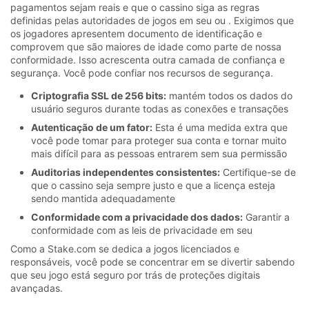
pagamentos sejam reais e que o cassino siga as regras
definidas pelas autoridades de jogos em seu ou . Exigimos que
os jogadores apresentem documento de identificação e
comprovem que são maiores de idade como parte de nossa
conformidade. Isso acrescenta outra camada de confiança e
segurança. Você pode confiar nos recursos de segurança.
Criptografia SSL de 256 bits:
mantém todos os dados do
usuário seguros durante todas as conexões e transações
Autenticação de um fator:
Esta é uma medida extra que
você pode tomar para proteger sua conta e tornar muito
mais difícil para as pessoas entrarem sem sua permissão
Auditorias independentes consistentes:
Certifique-se de
que o cassino seja sempre justo e que a licença esteja
sendo mantida adequadamente
Conformidade com a privacidade dos dados:
Garantir a
conformidade com as leis de privacidade em seu
Como a Stake.com se dedica a jogos licenciados e
responsáveis, você pode se concentrar em se divertir sabendo
que seu jogo está seguro por trás de proteções digitais
avançadas.