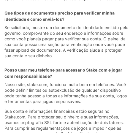
Que tipos de documentos preciso para verificar minha
identidade e como enviá-los?
Se solicitado, mostre um documento de identidade emitido pelo
governo, comprovante do seu endereço e informações sobre
como você planeja pagar para verificar sua conta. O painel da
sua conta possui uma seção para verificação onde você pode
fazer upload de documentos. A verificação ajuda a proteger
sua conta e seu dinheiro.
Posso usar meu telefone para acessar o Stake.com e jogar
com responsabilidade?
Nosso site, stake.com, funciona muito bem em telefones. Você
pode definir limites ou autoexclusão de qualquer dispositivo
onde tenha acesso a todas as informações da sua conta, jogos
e ferramentas para jogos responsáveis.
Sua conta e informações financeiras estão seguras no
Stake.com. Para proteger seu dinheiro e suas informações,
usamos criptografia SSL forte e autenticação de dois fatores.
Para cumprir as regulamentações de jogos e impedir que as