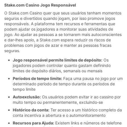
Stake.com Casino Jogo Responsável
O Stake.com Casino quer que seus usuários tenham momentos
seguros e divertidos quando jogam, por isso promove jogos
responsáveis. A plataforma tem recursos e ferramentas que
podem ajudar os jogadores a monitorar suas atividades de
jogo. Ao ajudar as pessoas a se tornarem mais autoconscientes
e dar-lhes apoio, a Stake.com espera reduzir os riscos de
problemas com jogos de azar e manter as pessoas fracas
seguras.
Jogo responsável permite limites de depósito:
Os
jogadores podem controlar quanto gastam definindo
limites de depósito diários, semanais ou mensais
Períodos de tempo limite:
Faça uma pausa no jogo por um
determinado período de tempo durante os períodos de
tempo limite
Autoexclusão:
Os usuários podem evitar ir ao cassino por
muito tempo ou permanentemente, excluindo-se
Histórico da conta:
Ter acesso a um histórico completo da
conta incentiva a abertura e o automonitoramento
Recursos para Ajuda:
Existem links e números de telefone